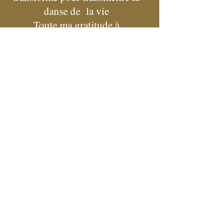
danse de la vie
Toute ma gratitude à
Istofane
Gabriel Roth
Deborah Bacon
Marie Motais
Maud Séjournants
Anick Patry
Ernesto Ortiz
Soto Hofman
Susannah et Ya'acov Darling
Khan
Laurence Bibas
Luis Ansa
et
Mes soeurs d'âmes,
mes
amis,